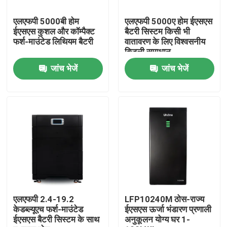
एलएफपी 5000बी होम
एलएफपी 5000ए होम ईएसएस
कारखाना भ्रमण
ईएसएस कुशल और कॉम्पैक्ट
बैटरी सिस्टम किसी भी
फर्श-माउंटेड लिथियम बैटरी
वातावरण के लिए विश्वसनीय
बिजली समाधान
गुणवत्ता नियंत्रण
जांच भेजें
जांच भेजें
संपर्क करें
एक उद्धरण की विनती करे
LiFePO4 बैटरी सेल
3.2v लाइफपो4 बैटरी
एलएफपी 2.4-19.2
LFP10240M ठोस-राज्य
केडब्ल्यूएच फर्श-माउंटेड
ईएसएस ऊर्जा भंडारण प्रणाली
ईएसएस बैटरी सिस्टम के साथ
अनुकूलन योग्य घर 1-
12 वी लाइफपो 4 बैटरी