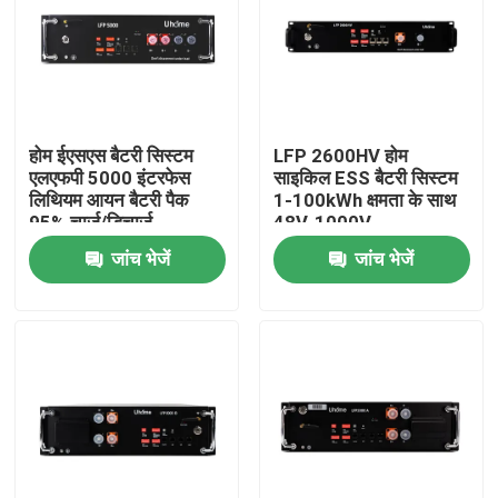
होम ईएसएस बैटरी सिस्टम
LFP 2600HV होम
एलएफपी 5000 इंटरफेस
साइकिल ESS बैटरी सिस्टम
लिथियम आयन बैटरी पैक
1-100kWh क्षमता के साथ
95% चार्ज/डिचार्ज
48V-1000V
जांच भेजें
जांच भेजें
घर
उत्पादों
हमारे बारे में