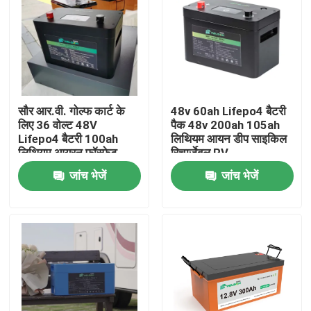
सौर आर.वी. गोल्फ कार्ट के
48v 60ah Lifepo4 बैटरी
लिए 36 वोल्ट 48V
पैक 48v 200ah 105ah
Lifepo4 बैटरी 100ah
लिथियम आयन डीप साइकिल
लिथियम आयरन फॉस्फेट
रिचार्जेबल RV
बैटरी
जांच भेजें
जांच भेजें
घर
उत्पादों
हमारे बारे में