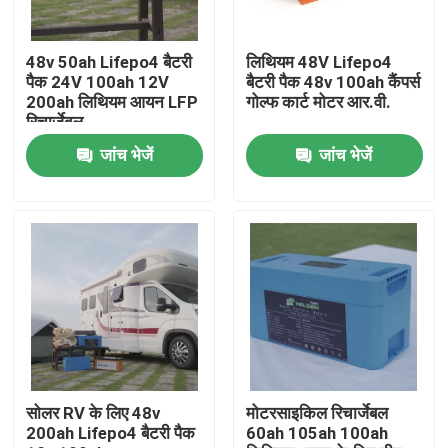
कारखाना भ्रमण
48v 50ah Lifepo4 बैटरी
लिथियम 48V Lifepo4
पैक 24V 100ah 12V
बैटरी पैक 48v 100ah कैंपर्स
200ah लिथियम आयन LFP
गोल्फ कार्ट मोटर आर.वी.
गुणवत्ता नियंत्रण
रिचार्जेबल
जांच भेजें
जांच भेजें
संपर्क करें
एक उद्धरण की विनती करे
LiFePO4 बैटरी सेल
3.2v लाइफपो4 बैटरी
सोलर RV के लिए 48v
मोटरसाइकिल रिचार्जेबल
200ah Lifepo4 बैटरी पैक
60ah 105ah 100ah
12 वी लाइफपो 4 बैटरी