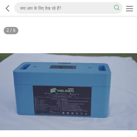
2
/
6