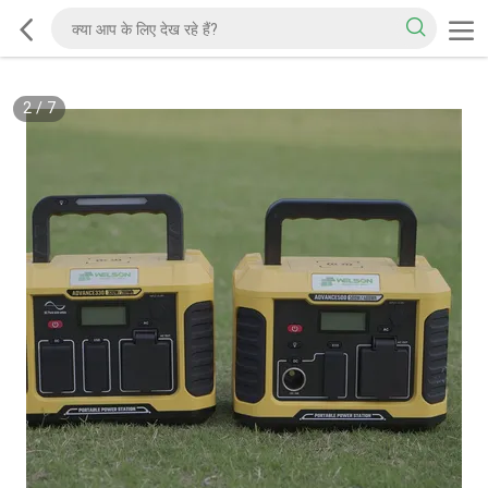
2
/
7