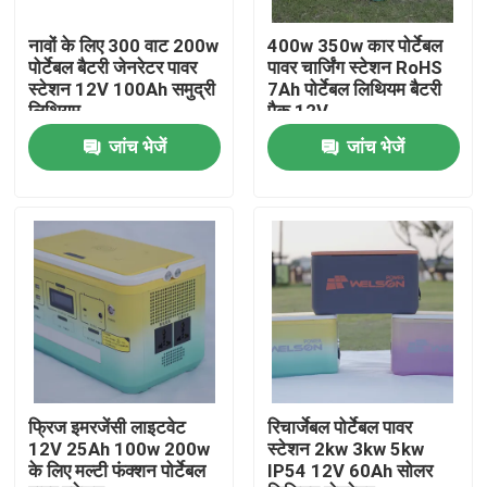
नावों के लिए 300 वाट 200w
400w 350w कार पोर्टेबल
कारखाना भ्रमण
पोर्टेबल बैटरी जेनरेटर पावर
पावर चार्जिंग स्टेशन RoHS
स्टेशन 12V 100Ah समुद्री
7Ah पोर्टेबल लिथियम बैटरी
लिथियम
पैक 12V
गुणवत्ता नियंत्रण
जांच भेजें
जांच भेजें
संपर्क करें
एक उद्धरण की विनती करे
LiFePO4 बैटरी सेल
3.2v लाइफपो4 बैटरी
फ्रिज इमरजेंसी लाइटवेट
रिचार्जेबल पोर्टेबल पावर
12V 25Ah 100w 200w
स्टेशन 2kw 3kw 5kw
के लिए मल्टी फंक्शन पोर्टेबल
IP54 12V 60Ah सोलर
12 वी लाइफपो 4 बैटरी