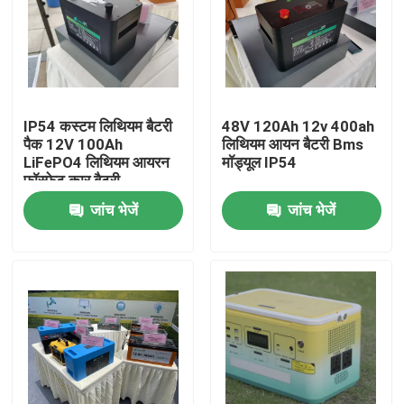
IP54 कस्टम लिथियम बैटरी
48V 120Ah 12v 400ah
पैक 12V 100Ah
लिथियम आयन बैटरी Bms
LiFePO4 लिथियम आयरन
मॉड्यूल IP54
फॉस्फेट कार बैटरी
जांच भेजें
जांच भेजें
घर
उत्पादों
हमारे बारे में