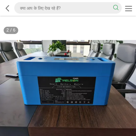
2
/
6