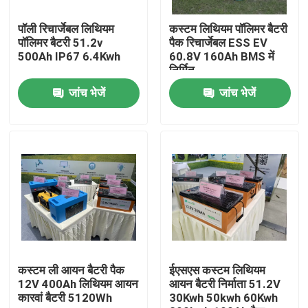
पॉली रिचार्जेबल लिथियम
कस्टम लिथियम पॉलिमर बैटरी
कारखाना भ्रमण
पॉलिमर बैटरी 51.2v
पैक रिचार्जेबल ESS EV
500Ah IP67 6.4Kwh
60.8V 160Ah BMS में
निर्मित
गुणवत्ता नियंत्रण
जांच भेजें
जांच भेजें
संपर्क करें
एक उद्धरण की विनती करे
LiFePO4 बैटरी सेल
3.2v लाइफपो4 बैटरी
कस्टम ली आयन बैटरी पैक
ईएसएस कस्टम लिथियम
12V 400Ah लिथियम आयन
आयन बैटरी निर्माता 51.2V
कारवां बैटरी 5120Wh
30Kwh 50kwh 60Kwh
12 वी लाइफपो 4 बैटरी