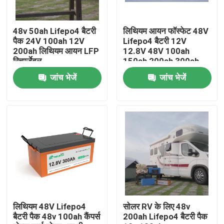
कारखाना भ्रमण
48v 50ah Lifepo4 बैटरी
लिथियम आयन फॉस्फेट 48V
पैक 24V 100ah 12V
Lifepo4 बैटरी 12V
200ah लिथियम आयन LFP
12.8V 48V 100ah
गुणवत्ता नियंत्रण
रिचार्जेबल
150ah 200ah 300ah
400ah
जांच भेजें
जांच भेजें
संपर्क करें
एक उद्धरण की विनती करे
LiFePO4 बैटरी सेल
3.2v लाइफपो4 बैटरी
लिथियम 48V Lifepo4
सोलर RV के लिए 48v
बैटरी पैक 48v 100ah कैंपर्स
200ah Lifepo4 बैटरी पैक
12 वी लाइफपो 4 बैटरी