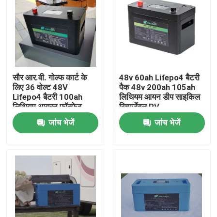
सौर आर.वी. गोल्फ कार्ट के
48v 60ah Lifepo4 बैटरी
लिए 36 वोल्ट 48V
पैक 48v 200ah 105ah
Lifepo4 बैटरी 100ah
लिथियम आयन डीप साइकिल
लिथियम आयरन फॉस्फेट
रिचार्जेबल RV
बैटरी
जांच भेजें
जांच भेजें
घर
उत्पादों
हमारे बारे में