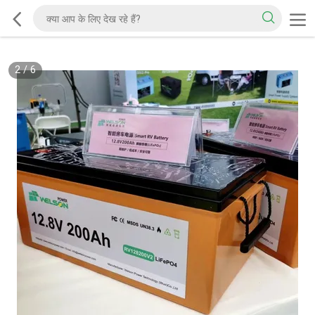
2
/
6