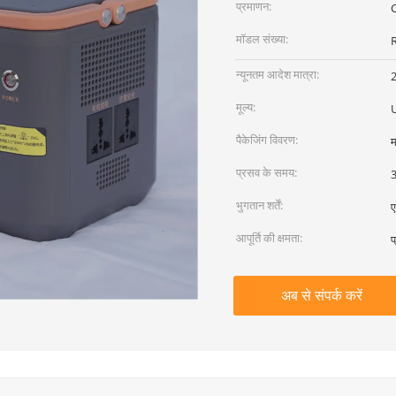
प्रमाणन:
मॉडल संख्या:
न्यूनतम आदेश मात्रा:
मूल्य:
पैकेजिंग विवरण:
म
प्रसव के समय:
3
भुगतान शर्तें:
ए
आपूर्ति की क्षमता:
प
अब से संपर्क करें