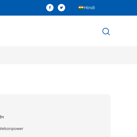
Hindi
ीन
Welsonpower