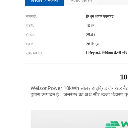
विस्तार जानकारी
उत्पाद विवरण
सामग्री:
लिथुन आयन फॉस्फेट
गारंटी:
10 वर्ष
वोल्टेज:
25.6 वी
वज़न:
26 किग्रा
Lifepo4 लिथियम बैटरी सौर ऊ
प्रमुखता देना:
10
WelsonPower 10kWh सोलर हाइब्रिड जेनरेटर बैटरी, इन
हमारा उत्पादन है। जनरेटर का अर्थ सौर ऊर्जा भंडारण प