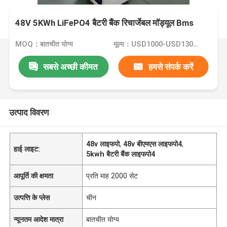
48V 5KWh LiFePO4 बैटरी बैंक रिचार्जेबल मॉड्यूल Bms
MOQ：बातचीत योग्य
मूल्य：USD1000-USD1300/SET
सबसे अच्छी कीमत
हमसे संपर्क करें
उत्पाद विवरण
48v लाइफपो
,
48v बीएमएस लाइफपो4
,
हाई लाइट:
5kwh बैटरी बैंक लाइफपो4
आपूर्ति की क्षमता
प्रति माह 2000 सेट
उत्पत्ति के प्लेस
चीन
न्यूनतम आदेश मात्रा
बातचीत योग्य